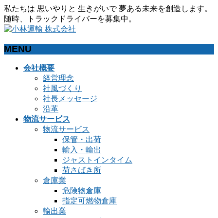
私たちは 思いやりと 生きがいで 夢ある未来を創造します。
随時、トラックドライバーを募集中。
MENU
メ
会社概要
ニ
経営理念
ュ
社風づくり
ー
社長メッセージ
を
沿革
飛
物流サービス
ば
物流サービス
す
保管・出荷
輸入・輸出
ジャストインタイム
荷さばき所
倉庫業
危険物倉庫
指定可燃物倉庫
輸出業