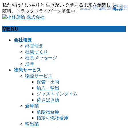
私たちは 思いやりと 生きがいで 夢ある未来を創造します。
随時、トラックドライバーを募集中。
MENU
メ
会社概要
ニ
経営理念
ュ
社風づくり
ー
社長メッセージ
を
沿革
飛
物流サービス
ば
物流サービス
す
保管・出荷
輸入・輸出
ジャストインタイム
荷さばき所
倉庫業
危険物倉庫
指定可燃物倉庫
輸出業