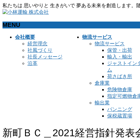
私たちは 思いやりと 生きがいで 夢ある未来を創造します
MENU
メ
会社概要
物流サービス
ニ
経営理念
物流サービス
ュ
社風づくり
保管・出荷
ー
社長メッセージ
輸入・輸出
を
沿革
ジャストイン
飛
ム
ば
荷さばき所
す
倉庫業
危険物倉庫
指定可燃物倉
輸出業
バンニング
保税蔵置場
新町ＢＣ＿2021経営指針発表