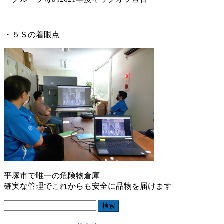
・５Ｓの着眼点
平塚市で唯一の危険物倉庫
確実な管理でこれからも安全に品物を届けます
検
索: