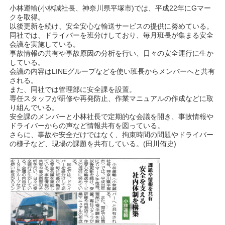
小林運輸(小林誠社長、神奈川県平塚市)では、平成22年にGマー
クを取得。
以後更新を続け、安全安心な輸送サービスの提供に努めている。
同社では、ドライバーを班分けしており、毎月班長が集まる安全
会議を実施している。
事故情報の共有や事故原因の分析を行い、日々の安全運行に生か
している。
会議の内容はLINEグループなどを使い班長からメンバーへと共有
される。
また、同社では管理部に安全課を設置。
専任スタッフが研修や再発防止、作業マニュアルの作成などに取
り組んでいる。
安全課のメンバーと小林社長で定期的な会議を開き、事故情報や
ドライバーからの声など情報共有を図っている。
さらに、事故や安全だけではなく、拘束時間の問題やドライバー
の様子など、現場の課題を共有している。(田川侑史)