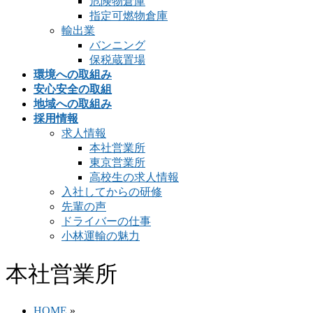
危険物倉庫
指定可燃物倉庫
輸出業
バンニング
保税蔵置場
環境への取組み
安心安全の取組
地域への取組み
採用情報
求人情報
本社営業所
東京営業所
高校生の求人情報
入社してからの研修
先輩の声
ドライバーの仕事
小林運輸の魅力
本社営業所
HOME
»