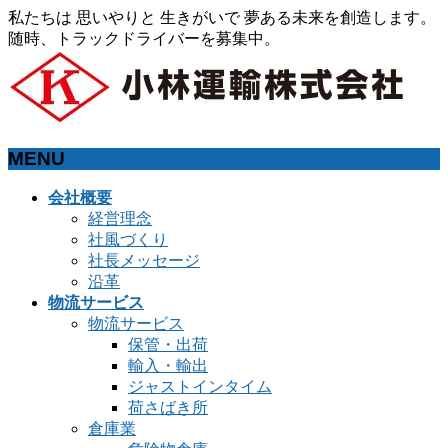
私たちは 思いやりと 生きがいで 夢ある未来を創造します。
随時、トラックドライバーを募集中。
MENU
メ
会社概要
ニ
経営理念
ュ
社風づくり
ー
社長メッセージ
を
沿革
飛
物流サービス
ば
物流サービス
す
保管・出荷
輸入・輸出
ジャストインタイム
荷さばき所
倉庫業