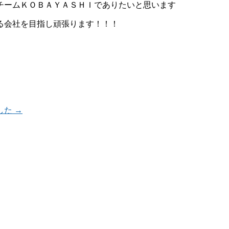
チームＫＯＢＡＹＡＳＨＩでありたいと思います
る会社を目指し頑張ります！！！
した
→