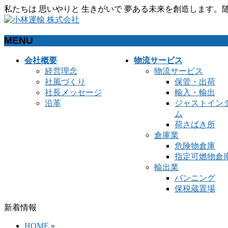
私たちは 思いやりと 生きがいで 夢ある未来を創造します
MENU
メ
会社概要
物流サービス
ニ
経営理念
物流サービス
ュ
社風づくり
保管・出荷
ー
社長メッセージ
輸入・輸出
を
沿革
ジャストイン
飛
ム
ば
荷さばき所
す
倉庫業
危険物倉庫
指定可燃物倉
輸出業
バンニング
保税蔵置場
新着情報
HOME
»