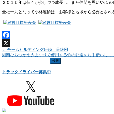
２０１５年は個々が少しづつ成長し、また仲間を思いやれる
全社一丸となって小林運輸は、お客様と地域から必要とされ
Facebook
←
チームビルディング研修 最終回
X
湘南ひらつか七夕まつりで使用する竹の配送をお手伝いしま
検
索:
トラックドライバー募集中