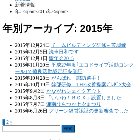
新着情報
年: <span>2015年</span>
年別アーカイブ: 2015年
2015年12月24日
チームビルディング研修～茨城編
2015年12月5日
洗車日和です
2015年12月1日
望年会2015
2015年11月20日
平成27年度｢エコドライブ活動コンク
ール｣で優良活動認定証を受証
2015年10月28日
がんばれ 諏訪選手！
2015年10月19日
幹部研修 THE改善提案ﾌﾟﾚｾﾞﾝ大会
2015年9月2日
かながわシェイクアウト
2015年8月8日
「いいね！ＢＯＸ」設置しました
2015年7月7日
湘南ひらつか七夕まつり
2015年6月26日
グリーン経営認証の更新審査でした
1
2
»
検
索: