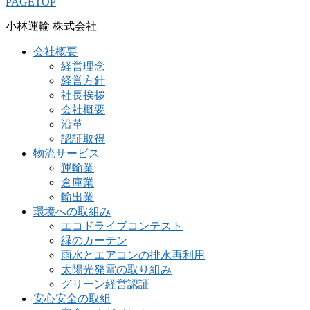
PAGETOP
小林運輸 株式会社
会社概要
経営理念
経営方針
社長挨拶
会社概要
沿革
認証取得
物流サービス
運輸業
倉庫業
輸出業
環境への取組み
エコドライブコンテスト
緑のカーテン
雨水とエアコンの排水再利用
太陽光発電の取り組み
グリーン経営認証
安心安全の取組