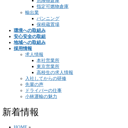
危険物倉庫
指定可燃物倉庫
輸出業
バンニング
保税蔵置場
環境への取組み
安心安全の取組
地域への取組み
採用情報
求人情報
本社営業所
東京営業所
高校生の求人情報
入社してからの研修
先輩の声
ドライバーの仕事
小林運輸の魅力
新着情報
HOME
»