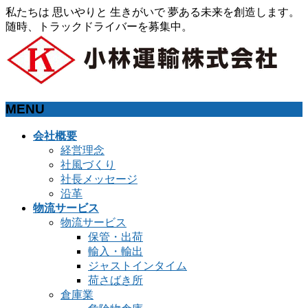
私たちは 思いやりと 生きがいで 夢ある未来を創造します。
随時、トラックドライバーを募集中。
MENU
メ
会社概要
ニ
経営理念
ュ
社風づくり
ー
社長メッセージ
を
沿革
飛
物流サービス
ば
物流サービス
す
保管・出荷
輸入・輸出
ジャストインタイム
荷さばき所
倉庫業