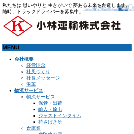
私たちは 思いやりと 生きがいで 夢ある未来を創造します。
随時、トラックドライバーを募集中。
MENU
メ
会社概要
ニ
経営理念
ュ
社風づくり
ー
社長メッセージ
を
沿革
飛
物流サービス
ば
物流サービス
す
保管・出荷
輸入・輸出
ジャストインタイム
荷さばき所
倉庫業