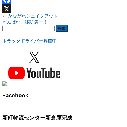
Facebook
←
かながわシェイクアウト
X
がんばれ 諏訪選手！
→
検
索:
トラックドライバー募集中
Facebook
新町物流センター新倉庫完成