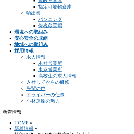
危険物倉庫
指定可燃物倉庫
輸出業
バンニング
保税蔵置場
環境への取組み
安心安全の取組
地域への取組み
採用情報
求人情報
本社営業所
東京営業所
高校生の求人情報
入社してからの研修
先輩の声
ドライバーの仕事
小林運輸の魅力
新着情報
HOME
»
新着情報
»