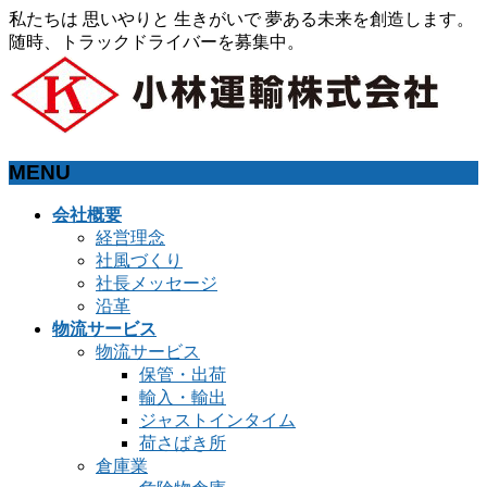
私たちは 思いやりと 生きがいで 夢ある未来を創造します。
随時、トラックドライバーを募集中。
MENU
メ
会社概要
ニ
経営理念
ュ
社風づくり
ー
社長メッセージ
を
沿革
飛
物流サービス
ば
物流サービス
す
保管・出荷
輸入・輸出
ジャストインタイム
荷さばき所
倉庫業