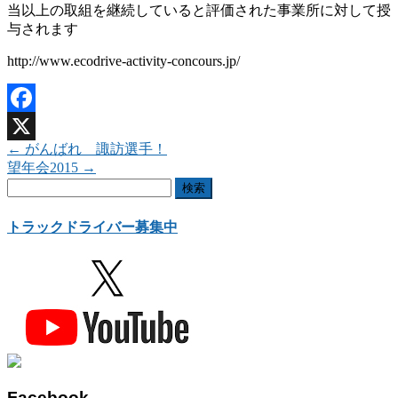
当以上の取組を継続していると評価された事業所に対して授
与されます
http://www.ecodrive-activity-concours.jp/
Facebook
←
がんばれ 諏訪選手！
X
望年会2015
→
検
索:
トラックドライバー募集中
Facebook