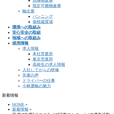
危険物倉庫
指定可燃物倉庫
輸出業
バンニング
保税蔵置場
環境への取組み
安心安全の取組
地域への取組み
採用情報
求人情報
本社営業所
東京営業所
高校生の求人情報
入社してからの研修
先輩の声
ドライバーの仕事
小林運輸の魅力
新着情報
HOME
»
新着情報
»