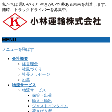
私たちは 思いやりと 生きがいで 夢ある未来を創造します。
随時、トラックドライバーを募集中。
MENU
メニューを飛ばす
会社概要
経営理念
社風づくり
社長メッセージ
沿革
物流サービス
物流サービス
保管・出荷
輸入・輸出
ジャストインタイム
荷さばき所