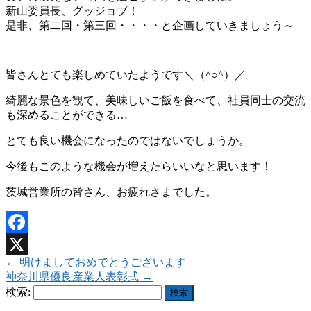
新山委員長、グッジョブ！
是非、第二回・第三回・・・・と企画していきましょう～
皆さんとても楽しめていたようです＼（^○^）／
綺麗な景色を観て、美味しいご飯を食べて、社員同士の交流
も深めることができる…
とても良い機会になったのではないでしょうか。
今後もこのような機会が増えたらいいなと思います！
茨城営業所の皆さん、お疲れさまでした。
Facebook
←
明けましておめでとうございます
X
神奈川県優良産業人表彰式
→
検索: