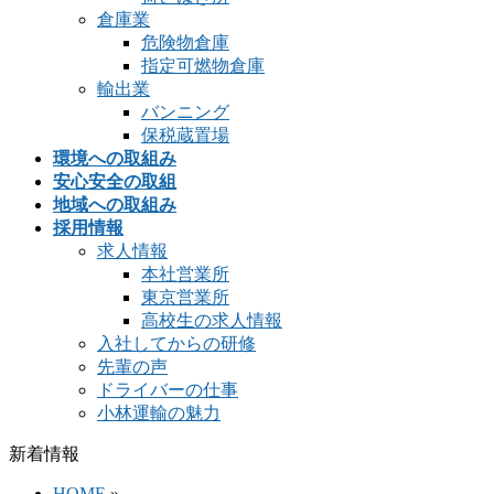
倉庫業
危険物倉庫
指定可燃物倉庫
輸出業
バンニング
保税蔵置場
環境への取組み
安心安全の取組
地域への取組み
採用情報
求人情報
本社営業所
東京営業所
高校生の求人情報
入社してからの研修
先輩の声
ドライバーの仕事
小林運輸の魅力
新着情報
HOME
»