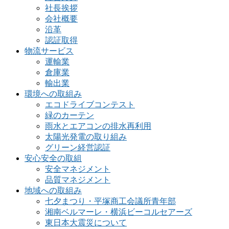
社長挨拶
会社概要
沿革
認証取得
物流サービス
運輸業
倉庫業
輸出業
環境への取組み
エコドライブコンテスト
緑のカーテン
雨水とエアコンの排水再利用
太陽光発電の取り組み
グリーン経営認証
安心安全の取組
安全マネジメント
品質マネジメント
地域への取組み
七夕まつり・平塚商工会議所青年部
湘南ベルマーレ・横浜ビーコルセアーズ
東日本大震災について