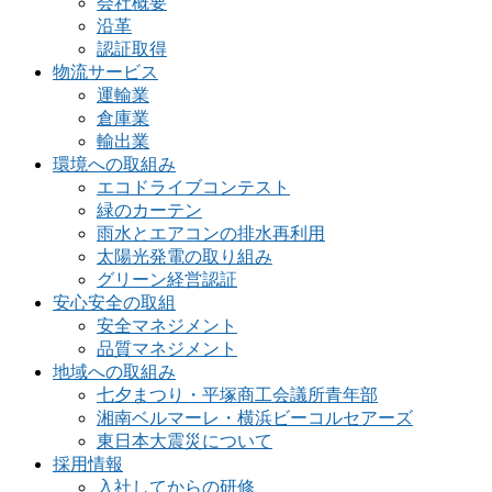
会社概要
沿革
認証取得
物流サービス
運輸業
倉庫業
輸出業
環境への取組み
エコドライブコンテスト
緑のカーテン
雨水とエアコンの排水再利用
太陽光発電の取り組み
グリーン経営認証
安心安全の取組
安全マネジメント
品質マネジメント
地域への取組み
七夕まつり・平塚商工会議所青年部
湘南ベルマーレ・横浜ビーコルセアーズ
東日本大震災について
採用情報
入社してからの研修