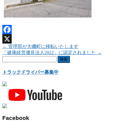
Facebook
←
管理部が大磯町に移転いたします
X
「健康経営優良法人2022」に認定されました
→
検
索:
トラックドライバー募集中
Facebook