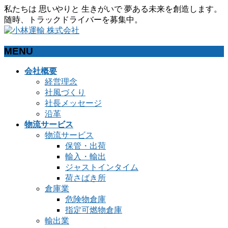
私たちは 思いやりと 生きがいで 夢ある未来を創造します。
随時、トラックドライバーを募集中。
MENU
メ
会社概要
ニ
経営理念
ュ
社風づくり
ー
社長メッセージ
を
沿革
飛
物流サービス
ば
物流サービス
す
保管・出荷
輸入・輸出
ジャストインタイム
荷さばき所
倉庫業
危険物倉庫
指定可燃物倉庫
輸出業