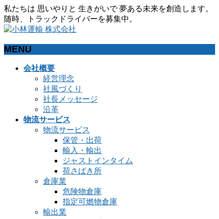
私たちは 思いやりと 生きがいで 夢ある未来を創造します。
随時、トラックドライバーを募集中。
MENU
メ
会社概要
ニ
経営理念
ュ
社風づくり
ー
社長メッセージ
を
沿革
飛
物流サービス
ば
物流サービス
す
保管・出荷
輸入・輸出
ジャストインタイム
荷さばき所
倉庫業
危険物倉庫
指定可燃物倉庫
輸出業