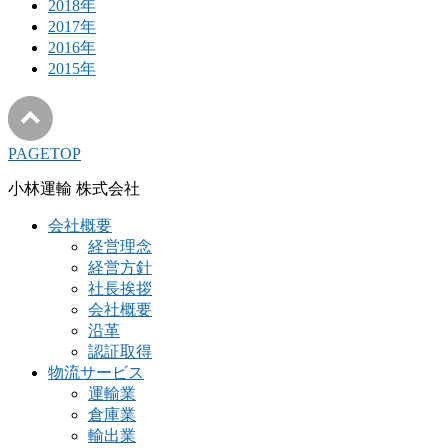
2018年
2017年
2016年
2015年
PAGETOP
小林運輸 株式会社
会社概要
経営理念
経営方針
社長挨拶
会社概要
沿革
認証取得
物流サービス
運輸業
倉庫業
輸出業