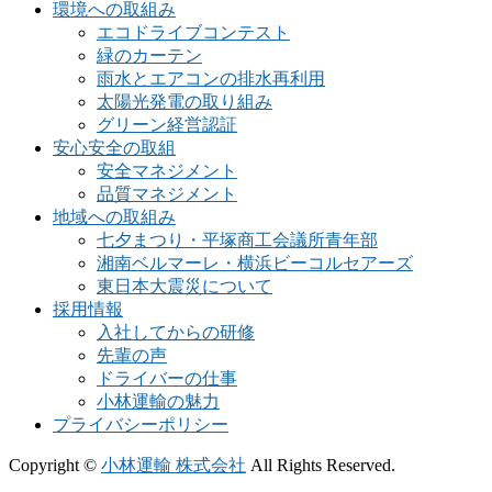
環境への取組み
エコドライブコンテスト
緑のカーテン
雨水とエアコンの排水再利用
太陽光発電の取り組み
グリーン経営認証
安心安全の取組
安全マネジメント
品質マネジメント
地域への取組み
七夕まつり・平塚商工会議所青年部
湘南ベルマーレ・横浜ビーコルセアーズ
東日本大震災について
採用情報
入社してからの研修
先輩の声
ドライバーの仕事
小林運輸の魅力
プライバシーポリシー
Copyright ©
小林運輸 株式会社
All Rights Reserved.