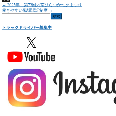
←
2025年 第73回湘南ひらつか七夕まつり
X
働きやすい職場認証制度
→
検
索:
トラックドライバー募集中