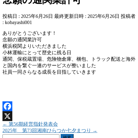
投稿日 : 2025年6月26日
最終更新日時 : 2025年6月26日
投稿者
:
kobayashi001
ありがとうございます！
念願の通関業許可
横浜税関よりいただきました
小林運輸にとって歴史に残る日
通関、保税蔵置場、危険物倉庫、梱包、トラック配送と海外
と国内を繋ぐ一連のサービスが整いました
社員一同さらなる成長を目指していきます
Facebook
←
第56期経営指針発表会
X
2025年 第73回湘南ひらつか七夕まつり
→
検