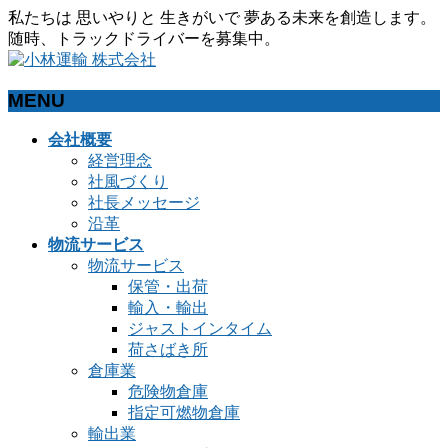
私たちは 思いやりと 生きがいで 夢ある未来を創造します。
随時、トラックドライバーを募集中。
MENU
メ
会社概要
ニ
経営理念
ュ
社風づくり
ー
社長メッセージ
を
沿革
飛
物流サービス
ば
物流サービス
す
保管・出荷
輸入・輸出
ジャストインタイム
荷さばき所
倉庫業
危険物倉庫
指定可燃物倉庫
輸出業