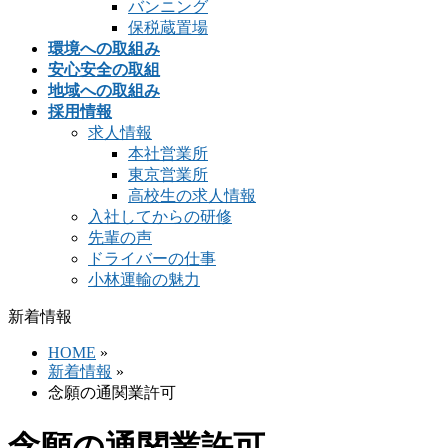
バンニング
保税蔵置場
環境への取組み
安心安全の取組
地域への取組み
採用情報
求人情報
本社営業所
東京営業所
高校生の求人情報
入社してからの研修
先輩の声
ドライバーの仕事
小林運輸の魅力
新着情報
HOME
»
新着情報
»
念願の通関業許可
念願の通関業許可